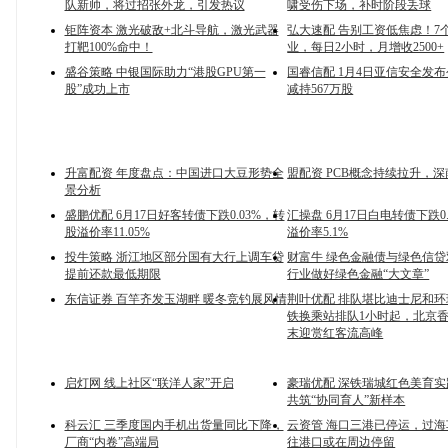
队新帅，将过招张外龙，引发热议
啸受伤下场，补时阶段丢球
钜阵资本 激光破敌+北斗导航，激光武器
弘大速配 告别工资低焦虑！7
打靶100%命中！
业，每日2小时，月增收2500+
盛谷策略 中银国际助力“港股GPU第一
国睿信配 1月4日亚信安全发
股”成功上市
减持567万股
升富配资 年度盘点：中国进口大豆形势全
盟配资 PCB概念持续拉升，
景分析
盛鹏优配 6月17日好客转债下跌0.03%，转
汇操盘 6月17日白电转债下跌0
股溢价率11.05%
溢价率5.1%
投牛策略 浙江地区部分国有大行上调车贷
财富牛 绿色金融债与绿色信贷
提前还款最低期限
行业做好绿色金融“大文章”
东信证券 百竿齐发玉湖畔 暖冬竞钓展风情
荆叶优配 排队堪比迪士尼和
铁换乘站排队1小时起，北京
末迎赏红客流高峰
启灯网 线上社区“联洋人家”开启
豪瑞优配 深铁瑞城红色美育
共筑“协同育人”新样本
科云汇 三季度国内手机出货量同比下降，
云资管 海口三港已停运，过
厂商“内卷”高端局
往港口或在周边停留