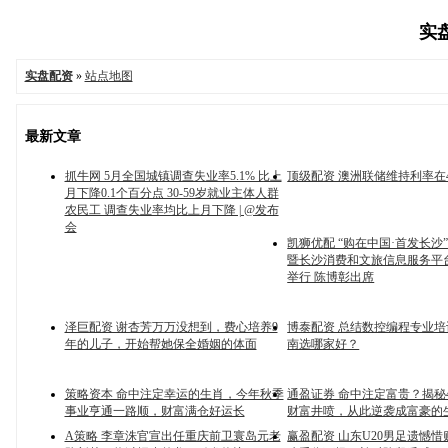
实盘
实盘配资
»
站点地图
最新文章
抓牛网 5月全国城镇调查失业率5.1% 比上
顶级配资 澳洲联储维持利率在4
月下降0.1个百分点 30-59岁就业主体人群
农民工 调查失业率均比上月下降 | @发布
会
凯狮优配 “购在中国·首发长沙
暨长沙消费和文旅信息服务平
举行 陈博彰出席
泽巨配资 谢杏芳万万没想到，费心培养9
博泰配资 总结数控编程专业
年的儿子，开始帮她保全婚姻的体面
南选哪家好？
策略资本 命中注定幸运的生肖，今年秋季
通盈证券 命中注定富贵？揭秘
事业亨通一路顺，财富满仓好运长
财富井喷，从此逆袭成富豪的
A策略 李章洙官宣出任重庆前卫寰岛元老
赢盈配资 山东U20男足遗憾