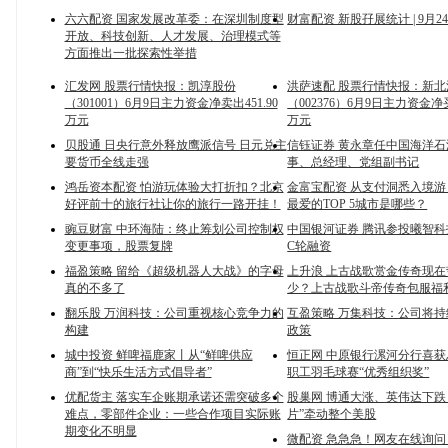
六六配资 国家发展改革委：在深圳制度型
财富配资 新股孖展统计 | 9月2
开放、科技创新、人才发展、治理模式等
方面推出一批探索性举措
汇发网 股票行情快报：凯淳股份
洪萨速配 股票行情快报：新北
（301001）6月9日主力资金净卖出451.90
（002376）6月9日主力资金净买
万元
万元
贝股通 日央行意外释放鹰派信号 日元兑主
信钰证券 黄永章任中国海洋
要货币全线走强
事、总经理、党组副书记
鸿岳资本配资 怕游玩体验大打折扣？北京
金富宝配资 从支付洞悉入境
好评前十的旅行社让你的旅行一路开挂！
最爱的TOP 5城市是哪些？
豌豆财富 中环海陆：终止筹划公司控制权
中国银河证券 腾讯参投曦智科
变更事项，股票复牌
C轮融资
福盈策略 留给《超级机器人大战》的字母
上升浪 上古战歌赏金传奇现
真的不多了
少？上古战歌斗帝传奇包服福
翻乐股 万润科技：公司重视核心竞争力的
互盈策略 万集科技：公司将
构建
政策
城中投资 鲜啤福鹿家丨从“鲜啤供应
恒正网 中原银行漯河分行喜
商”到“快乐生活方式倡导者”
职工羽毛球赛“优秀组织奖”
优配货主 落实车企账期承诺还需突破多个
股巢网 博通大涨、英伟达下跌，
难点，零部件企业：一些合作项目实际账
片”牵动整个美股
期变化不明显
微配资 急急急！网友在线询问：